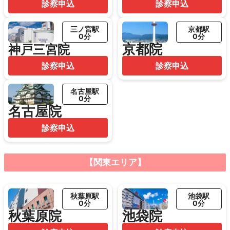
診察申込
診察申込
三ノ宮駅
京都駅
0分
0分
京都院
神戸三宮院
診察申込
診察申込
名古屋駅
0分
名古屋院
診察申込
【関東エリア】
秋葉原駅
池袋駅
0分
0分
秋葉原院
池袋院