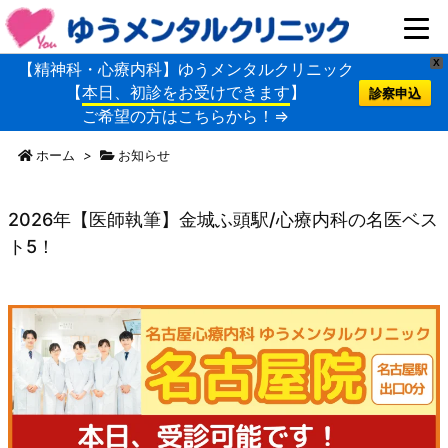
X
【精神科・心療内科】ゆうメンタルクリニック
【
本日、初診をお受けできます
】
診察申込
ご希望の方はこちらから！⇒
ホーム
>
お知らせ
2026年【医師執筆】金城ふ頭駅/心療内科の名医ベス
ト5！