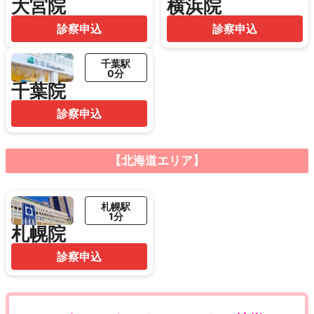
大宮院
横浜院
診察申込
診察申込
千葉駅
0分
千葉院
診察申込
【北海道エリア】
札幌駅
1分
札幌院
診察申込