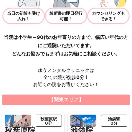
当日の初診も受け
診断書の即日発行
カウンセリングも
入れ！
可能！
できる！
当院は小学生～90代のお年寄りの方まで、幅広い年代の方
にご通院いただいてます。
どんなお悩みでもまずはお気軽にご相談ください。
ゆうメンタルクリニックは
全ての院が
徒歩0分！
お近くの院をお選びください！
【関東エリア】
秋葉原駅
池袋駅
0分
0分
秋葉原院
池袋院