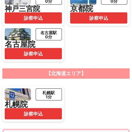
0分
0分
京都院
神戸三宮院
診察申込
診察申込
名古屋駅
0分
名古屋院
診察申込
【北海道エリア】
札幌駅
1分
札幌院
診察申込