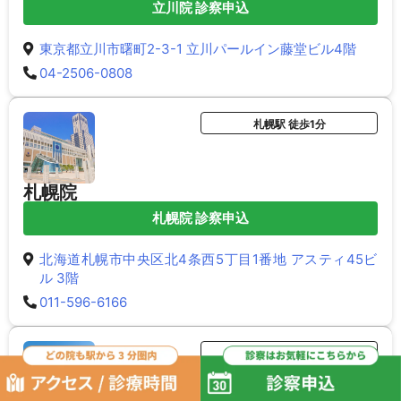
立川院 診察申込
東京都立川市曙町2-3-1 立川パールイン藤堂ビル4階
04-2506-0808
札幌駅 徒歩1分
札幌院
札幌院 診察申込
北海道札幌市中央区北4条西5丁目1番地 アスティ45ビ
ル 3階
011-596-6166
新橋駅 徒歩0分