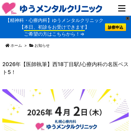
X
【精神科・心療内科】ゆうメンタルクリニック
【
本日、初診をお受けできます
】
診察申込
ご希望の方はこちらから！⇒
ホーム
>
お知らせ
2026年【医師執筆】西18丁目駅/心療内科の名医ベス
ト5！