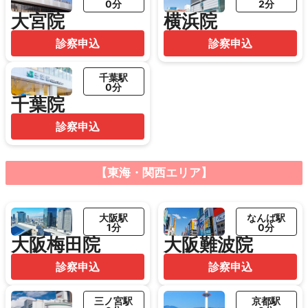
0分
2分
大宮院
横浜院
診察申込
診察申込
千葉駅
0分
千葉院
診察申込
【東海・関西エリア】
大阪駅
なんば駅
1分
0分
大阪梅田院
大阪難波院
診察申込
診察申込
三ノ宮駅
京都駅