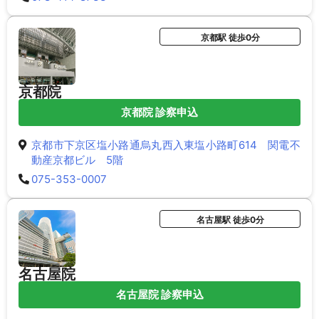
京都駅 徒歩0分
京都院
京都院 診察申込
京都市下京区塩小路通烏丸西入東塩小路町614 関電不
動産京都ビル 5階
075-353-0007
名古屋駅 徒歩0分
名古屋院
名古屋院 診察申込