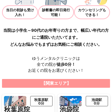
当日の初診も受け
診断書の即日発行
カウンセリングも
入れ！
可能！
できる！
当院は小学生～90代のお年寄りの方まで、幅広い年代の方
にご通院いただいてます。
どんなお悩みでもまずはお気軽にご相談ください。
ゆうメンタルクリニックは
全ての院が
徒歩0分！
お近くの院をお選びください！
【関東エリア】
秋葉原駅
池袋駅
0分
0分
秋葉原院
池袋院