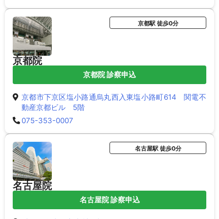
京都駅 徒歩0分
京都院
京都院 診察申込
京都市下京区塩小路通烏丸西入東塩小路町614 関電不
動産京都ビル 5階
075-353-0007
名古屋駅 徒歩0分
名古屋院
名古屋院 診察申込