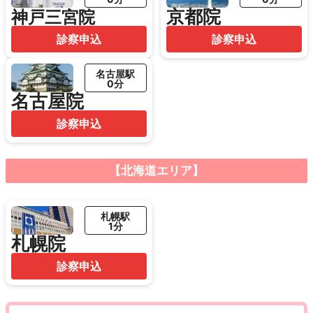
京都院
神戸三宮院
診察申込
診察申込
名古屋駅
0分
名古屋院
診察申込
【北海道エリア】
札幌駅
1分
札幌院
診察申込