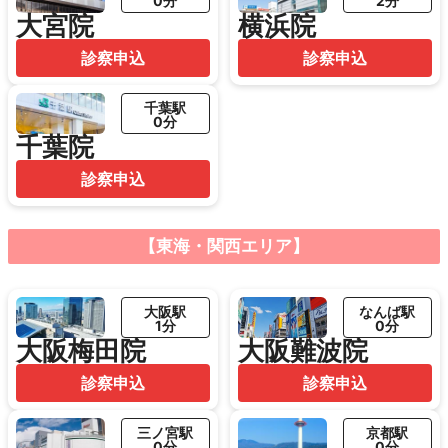
0分
2分
大宮院
横浜院
診察申込
診察申込
千葉駅
0分
千葉院
診察申込
【東海・関西エリア】
大阪駅
なんば駅
1分
0分
大阪梅田院
大阪難波院
診察申込
診察申込
三ノ宮駅
京都駅
0分
0分