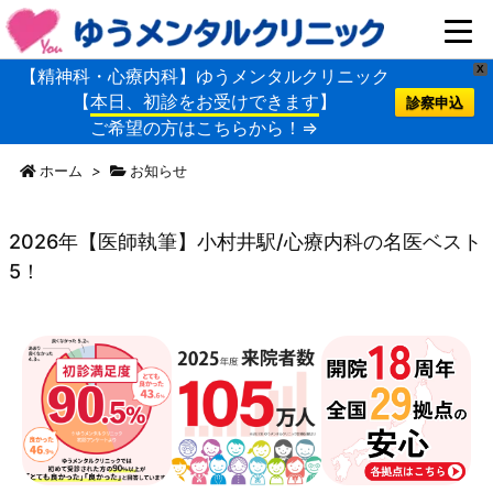
X
【精神科・心療内科】ゆうメンタルクリニック
【
本日、初診をお受けできます
】
診察申込
ご希望の方はこちらから！⇒
ホーム
>
お知らせ
2026年【医師執筆】小村井駅/心療内科の名医ベスト
5！