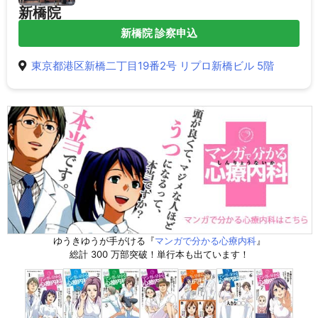
新橋院
新橋院 診察申込
東京都港区新橋二丁目19番2号 リプロ新橋ビル 5階
ゆうきゆうが手がける『
マンガで分かる心療内科
』
総計 300 万部突破！単行本も出ています！