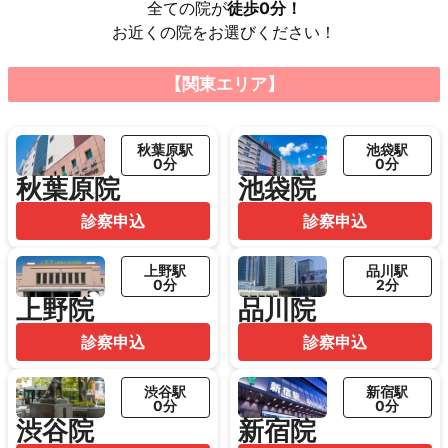
全ての院が
徒歩0分！
お近くの院をお選びください！
【関東エリア】
秋葉原駅
池袋駅
0分
0分
秋葉原院
池袋院
診察申込
診察申込
上野駅
品川駅
0分
2分
上野院
品川院
診察申込
診察申込
渋谷駅
新宿駅
0分
0分
渋谷院
新宿院