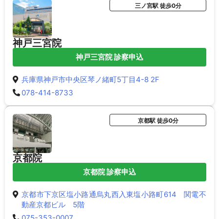
三ノ宮駅 徒歩0分
神戸三宮院
神戸三宮院 診察申込
兵庫県神戸市中央区琴ノ緒町5丁目4-8 2F
078-414-8733
京都駅 徒歩0分
京都院
京都院 診察申込
京都市下京区塩小路通烏丸西入東塩小路町614 関電不
動産京都ビル 5階
075-353-0007