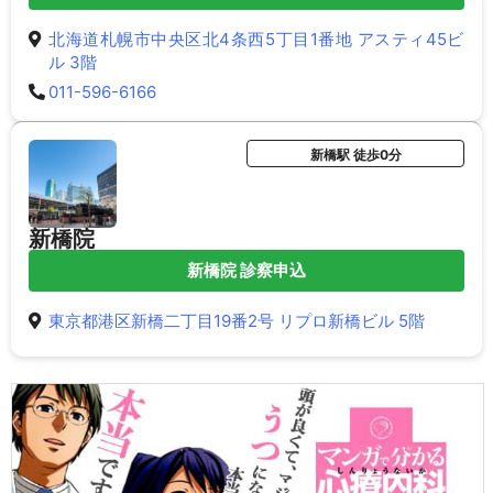
北海道札幌市中央区北4条西5丁目1番地 アスティ45ビ
ル 3階
011-596-6166
新橋駅 徒歩0分
新橋院
新橋院 診察申込
東京都港区新橋二丁目19番2号 リプロ新橋ビル 5階