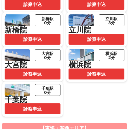
診察申込
診察申込
新橋駅
立川駅
0分
3分
新橋院
立川院
診察申込
診察申込
大宮駅
横浜駅
0分
2分
大宮院
横浜院
診察申込
診察申込
千葉駅
0分
千葉院
診察申込
【東海・関西エリア】