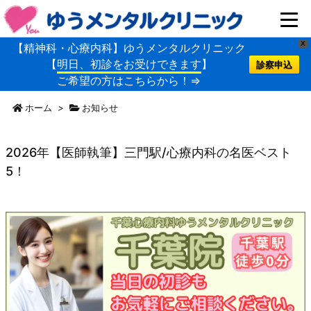
X
【精神科・心療内科】ゆうメンタルクリニック
【
明日、初診をお受けできます
】
診察申込
ご希望の方はこちらから！⇒
ホーム
>
お知らせ
2026年【医師執筆】三門駅/心療内科の名医ベスト
5！