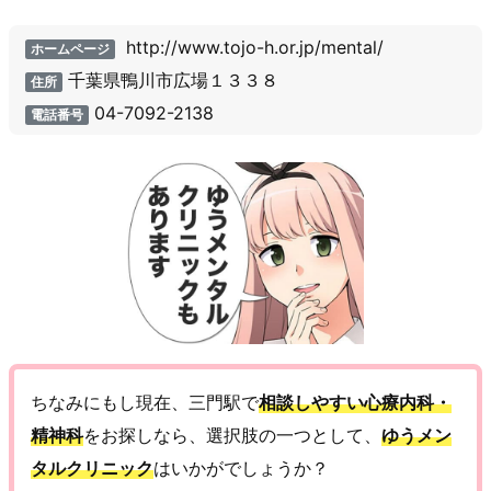
http://www.tojo-h.or.jp/mental/
ホームページ
千葉県鴨川市広場１３３８
住所
04-7092-2138
電話番号
ちなみにもし現在、三門駅で
相談しやすい心療内科・
精神科
をお探しなら、選択肢の一つとして、
ゆうメン
タルクリニック
はいかがでしょうか？