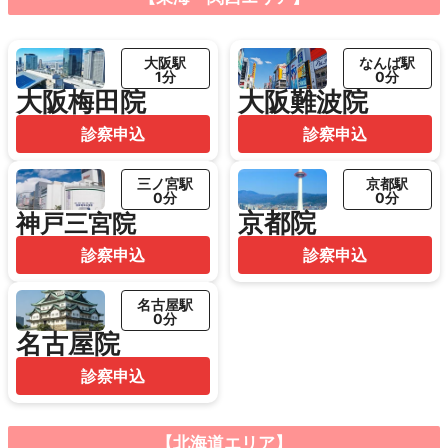
大阪駅
なんば駅
1分
0分
大阪梅田院
大阪難波院
診察申込
診察申込
三ノ宮駅
京都駅
0分
0分
京都院
神戸三宮院
診察申込
診察申込
名古屋駅
0分
名古屋院
診察申込
【北海道エリア】