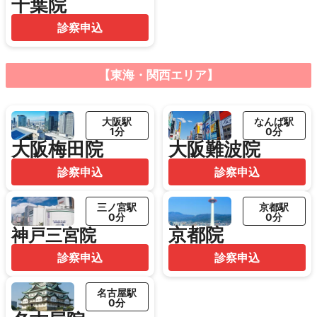
千葉院
診察申込
【東海・関西エリア】
大阪駅
なんば駅
1分
0分
大阪梅田院
大阪難波院
診察申込
診察申込
三ノ宮駅
京都駅
0分
0分
京都院
神戸三宮院
診察申込
診察申込
名古屋駅
0分