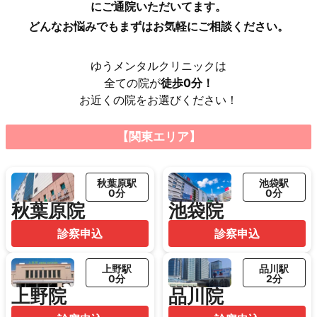
にご通院いただいてます。
どんなお悩みでもまずはお気軽にご相談ください。
ゆうメンタルクリニックは
全ての院が
徒歩0分！
お近くの院をお選びください！
【関東エリア】
秋葉原駅
池袋駅
0分
0分
秋葉原院
池袋院
診察申込
診察申込
上野駅
品川駅
0分
2分
上野院
品川院