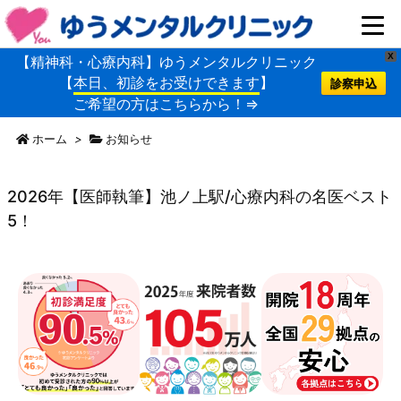
X
【精神科・心療内科】ゆうメンタルクリニック
【
本日、初診をお受けできます
】
診察申込
ご希望の方はこちらから！⇒
ホーム
>
お知らせ
2026年【医師執筆】池ノ上駅/心療内科の名医ベスト
5！