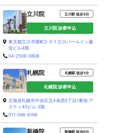
立川院
立川駅 徒歩3分
立川院 診察申込
東京都立川市曙町2-3-1 立川パールイン藤
堂ビル4階
04-2506-0808
札幌院
札幌駅 徒歩1分
札幌院 診察申込
北海道札幌市中央区北4条西5丁目1番地 ア
スティ45ビル 3階
011-596-6166
新橋院
新橋駅 徒歩0分