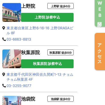
WEB問診
上野院
上野駅 徒歩0分
上野院 診察申込
東京都台東区上野6-16-16 上野ORAGAビ
ル 8F
03-6663-8813
アクセス
秋葉原院
秋葉原駅 徒歩0分
秋葉原院 診察申込
東京都千代田区神田佐久間町1-13 チョム
チョム秋葉原 4F
03-3255-9077
池袋院
池袋駅 徒歩0分