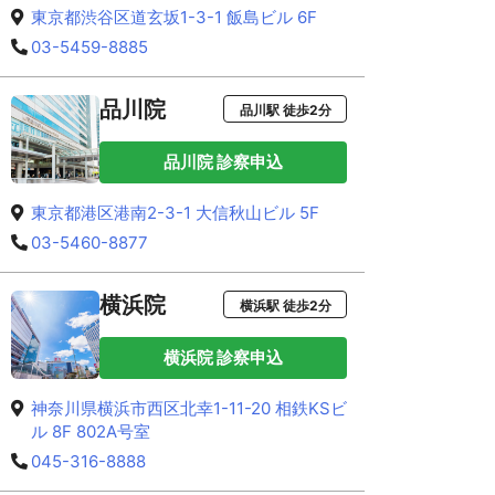
東京都渋谷区道玄坂1-3-1 飯島ビル 6F
03-5459-8885
品川院
品川駅 徒歩2分
品川院 診察申込
東京都港区港南2-3-1 大信秋山ビル 5F
03-5460-8877
横浜院
横浜駅 徒歩2分
横浜院 診察申込
神奈川県横浜市西区北幸1-11-20 相鉄KSビ
ル 8F 802A号室
045-316-8888