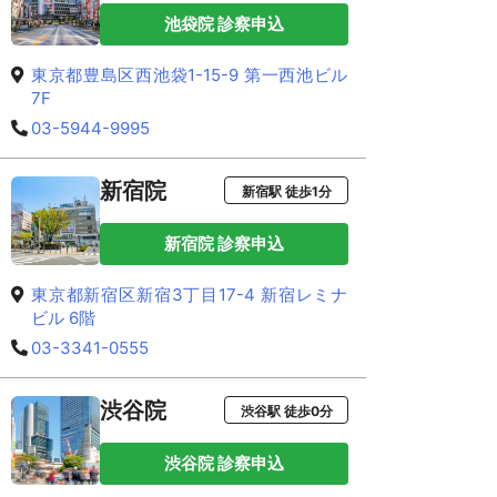
池袋院 診察申込
東京都豊島区西池袋1-15-9 第一西池ビル
7F
03-5944-9995
新宿院
新宿駅 徒歩1分
新宿院 診察申込
東京都新宿区新宿3丁目17-4 新宿レミナ
ビル 6階
03-3341-0555
渋谷院
渋谷駅 徒歩0分
渋谷院 診察申込