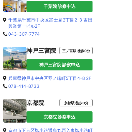
千葉院 診察申込
千葉県千葉市中央区富士見2丁目2-3 吉田
興業第一ビル2F
043-307-7774
神戸三宮院
三ノ宮駅 徒歩0分
神戸三宮院 診察申込
兵庫県神戸市中央区琴ノ緒町5丁目4-8 2F
078-414-8733
京都院
京都駅 徒歩0分
京都院 診察申込
京都市下京区塩小路通烏丸西入東塩小路町