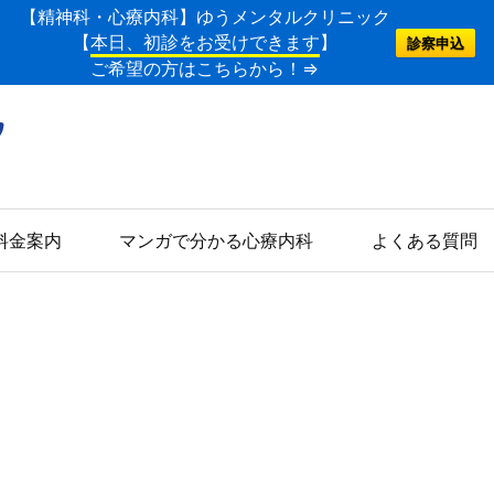
【精神科・心療内科】ゆうメンタルクリニック
【
本日、初診をお受けできます
】
診察申込
ご希望の方はこちらから！⇒
料金案内
マンガで分かる心療内科
よくある質問