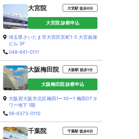
大宮院
大宮駅 徒歩0分
大宮院 診察申込
埼玉県さいたま市大宮区宮町1-5 大宮銀座
ビル 3F
048-641-0111
大阪梅田院
大阪駅 徒歩1分
大阪梅田院 診察申込
大阪府大阪市北区梅田1ー10ー1 梅田DTタ
ワー地下 1階
06-6373-0110
千葉院
千葉駅 徒歩0分