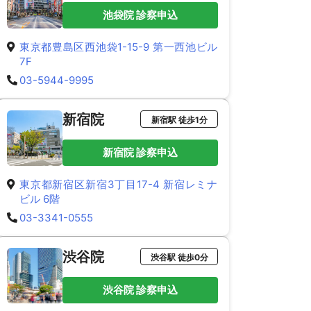
池袋院 診察申込
東京都豊島区西池袋1-15-9 第一西池ビル
7F
03-5944-9995
新宿院
新宿駅 徒歩1分
新宿院 診察申込
東京都新宿区新宿3丁目17-4 新宿レミナ
ビル 6階
03-3341-0555
渋谷院
渋谷駅 徒歩0分
渋谷院 診察申込