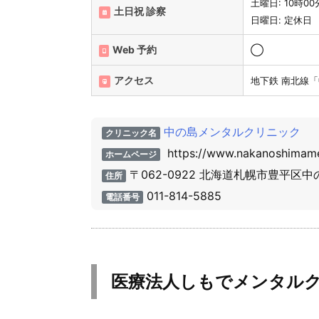
土曜日: 10時00
土日祝 診察
日曜日: 定休日
Web 予約
◯
アクセス
地下鉄 南北線
中の島メンタルクリニック
クリニック名
https://www.nakanoshimame
ホームページ
〒062-0922 北海道札幌市豊平区
住所
011-814-5885
電話番号
医療法人しもでメンタル