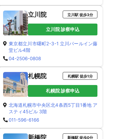
立川院
立川駅 徒歩3分
立川院 診察申込
東京都立川市曙町2-3-1 立川パールイン藤
堂ビル4階
04-2506-0808
札幌院
札幌駅 徒歩1分
札幌院 診察申込
北海道札幌市中央区北4条西5丁目1番地 ア
スティ45ビル 3階
011-596-6166
新橋院
新橋駅 徒歩0分