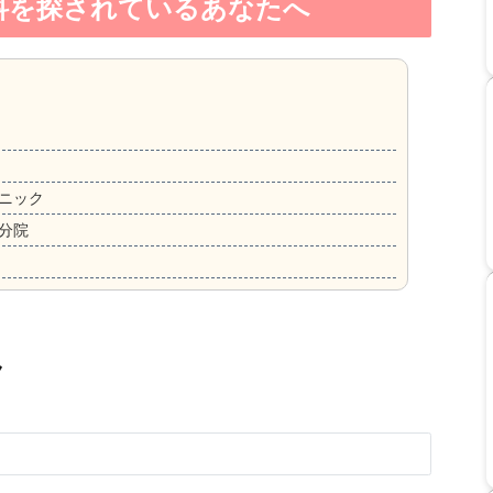
科を探されているあなたへ
ニック
分院
ク