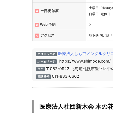
土曜日: 9時00
土日祝 診察
日曜日: 定休日
Web 予約
✕
アクセス
地下鉄 南北線「
医療法人しもでメンタルクリ
クリニック名
https://www.shimode.com/
ホームページ
〒062-0922 北海道札幌市豊平区
住所
011-833-6662
電話番号
医療法人社団新木会 木の