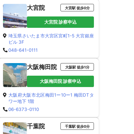
大宮院
大宮駅 徒歩0分
大宮院 診察申込
埼玉県さいたま市大宮区宮町1-5 大宮銀座
ビル 3F
048-641-0111
大阪梅田院
大阪駅 徒歩1分
大阪梅田院 診察申込
大阪府大阪市北区梅田1ー10ー1 梅田DTタ
ワー地下 1階
06-6373-0110
千葉院
千葉駅 徒歩0分