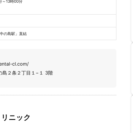
分～13時00分
「中の島駅」直結
ntal-cl.com/
中の島２条２丁目１−１ 3階
クリニック