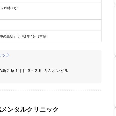
分～12時00分
中の島駅」より徒歩 1分（本院）
ニック
中の島２条１丁目３−２５ カムオンビル
花メンタルクリニック