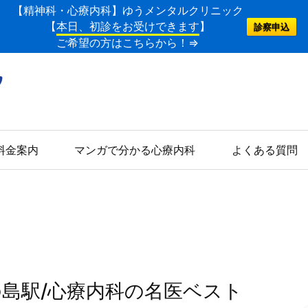
【精神科・心療内科】ゆうメンタルクリニック
【
本日、初診をお受けできます
】
診察申込
ご希望の方はこちらから！⇒
料金案内
マンガで分かる心療内科
よくある質問
の島駅/心療内科の名医ベスト