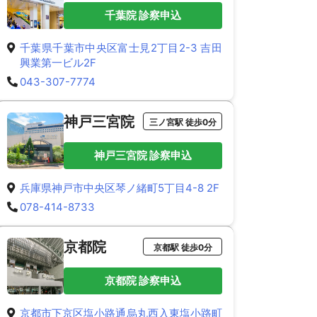
千葉院 診察申込
千葉県千葉市中央区富士見2丁目2-3 吉田
興業第一ビル2F
043-307-7774
神戸三宮院
三ノ宮駅 徒歩0分
神戸三宮院 診察申込
兵庫県神戸市中央区琴ノ緒町5丁目4-8 2F
078-414-8733
京都院
京都駅 徒歩0分
京都院 診察申込
京都市下京区塩小路通烏丸西入東塩小路町