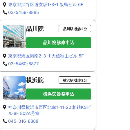
東京都渋谷区道玄坂1-3-1 飯島ビル 6F
03-5459-8885
品川院
品川駅 徒歩2分
品川院 診察申込
東京都港区港南2-3-1 大信秋山ビル 5F
03-5460-8877
横浜院
横浜駅 徒歩2分
横浜院 診察申込
神奈川県横浜市西区北幸1-11-20 相鉄KSビ
ル 8F 802A号室
045-316-8888