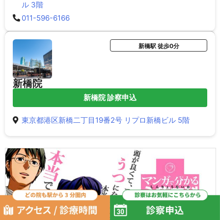
ル 3階
011-596-6166
新橋駅 徒歩0分
新橋院
新橋院 診察申込
東京都港区新橋二丁目19番2号 リプロ新橋ビル 5階