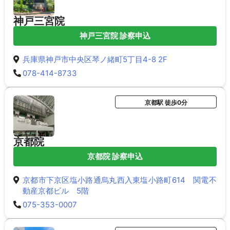
神戸三宮院
神戸三宮院 診察申込
兵庫県神戸市中央区琴ノ緒町5丁目4-8 2F
078-414-8733
京都駅 徒歩0分
京都院
京都院 診察申込
京都市下京区塩小路通烏丸西入東塩小路町614 関電不
動産京都ビル 5階
075-353-0007