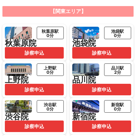
【関東エリア】
秋葉原駅
池袋駅
0分
0分
秋葉原院
池袋院
診察申込
診察申込
上野駅
品川駅
0分
2分
上野院
品川院
診察申込
診察申込
渋谷駅
新宿駅
0分
0分
渋谷院
新宿院
診察申込
診察申込