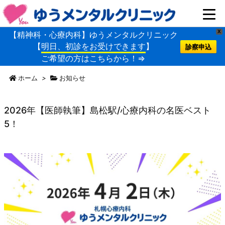
X
【精神科・心療内科】ゆうメンタルクリニック
【
明日、初診をお受けできます
】
診察申込
ご希望の方はこちらから！⇒
ホーム
>
お知らせ
2026年【医師執筆】島松駅/心療内科の名医ベスト
5！