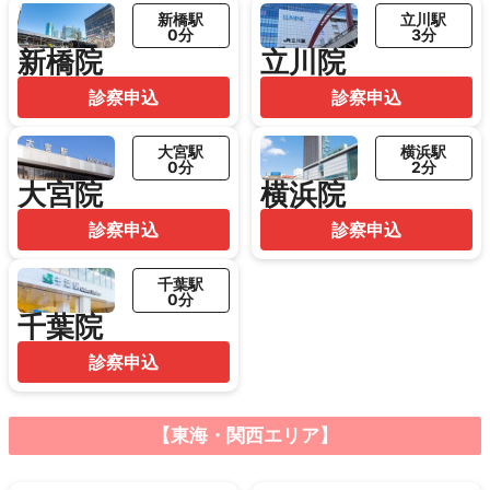
新橋駅
立川駅
0分
3分
新橋院
立川院
診察申込
診察申込
大宮駅
横浜駅
0分
2分
大宮院
横浜院
診察申込
診察申込
千葉駅
0分
千葉院
診察申込
【東海・関西エリア】