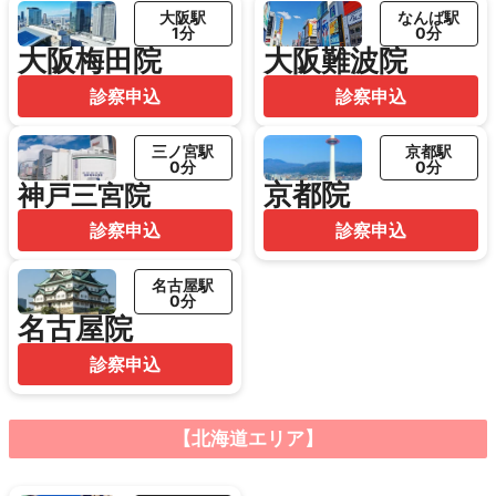
大阪駅
なんば駅
1分
0分
大阪梅田院
大阪難波院
診察申込
診察申込
三ノ宮駅
京都駅
0分
0分
京都院
神戸三宮院
診察申込
診察申込
名古屋駅
0分
名古屋院
診察申込
【北海道エリア】