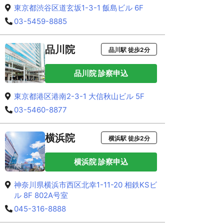
東京都渋谷区道玄坂1-3-1 飯島ビル 6F
03-5459-8885
品川院
品川駅 徒歩2分
品川院 診察申込
東京都港区港南2-3-1 大信秋山ビル 5F
03-5460-8877
横浜院
横浜駅 徒歩2分
横浜院 診察申込
神奈川県横浜市西区北幸1-11-20 相鉄KSビ
ル 8F 802A号室
045-316-8888