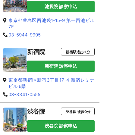
池袋院 診察申込
東京都豊島区西池袋1-15-9 第一西池ビル
7F
03-5944-9995
新宿院
新宿駅 徒歩1分
新宿院 診察申込
東京都新宿区新宿3丁目17-4 新宿レミナ
ビル 6階
03-3341-0555
渋谷院
渋谷駅 徒歩0分
渋谷院 診察申込