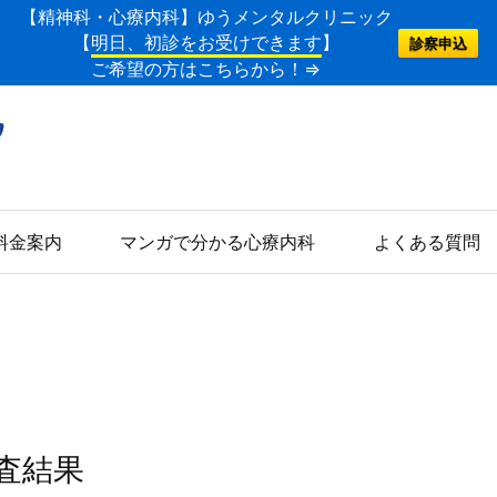
【精神科・心療内科】ゆうメンタルクリニック
【
明日、初診をお受けできます
】
診察申込
ご希望の方はこちらから！⇒
料金案内
マンガで分かる心療内科
よくある質問
査結果