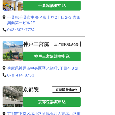
千葉院 診察申込
千葉県千葉市中央区富士見2丁目2-3 吉田
興業第一ビル2F
043-307-7774
神戸三宮院
三ノ宮駅 徒歩0分
神戸三宮院 診察申込
兵庫県神戸市中央区琴ノ緒町5丁目4-8 2F
078-414-8733
京都院
京都駅 徒歩0分
京都院 診察申込
京都市下京区塩小路通烏丸西入東塩小路町