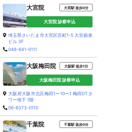
大宮院
大宮駅 徒歩0分
大宮院 診察申込
埼玉県さいたま市大宮区宮町1-5 大宮銀座
ビル 3F
048-641-0111
大阪梅田院
大阪駅 徒歩1分
大阪梅田院 診察申込
大阪府大阪市北区梅田1ー10ー1 梅田DTタ
ワー地下 1階
06-6373-0110
千葉院
千葉駅 徒歩0分