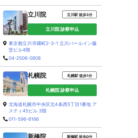
立川院
立川駅 徒歩3分
立川院 診察申込
東京都立川市曙町2-3-1 立川パールイン藤
堂ビル4階
04-2506-0808
札幌院
札幌駅 徒歩1分
札幌院 診察申込
北海道札幌市中央区北4条西5丁目1番地 ア
スティ45ビル 3階
011-596-6166
新橋院
新橋駅 徒歩0分