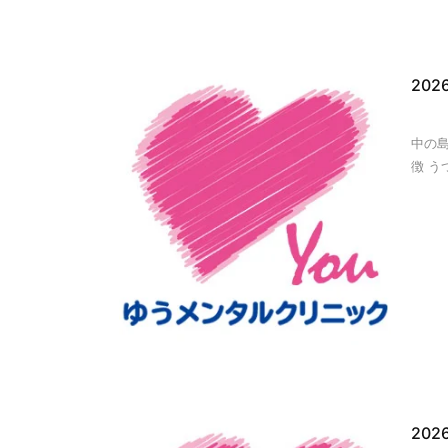
20
中の
徴 う
20