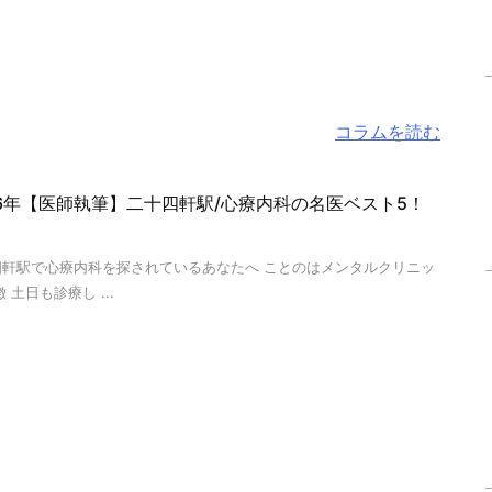
コラムを読む
26年【医師執筆】二十四軒駅/心療内科の名医ベスト5！
四軒駅で心療内科を探されているあなたへ ことのはメンタルクリニッ
徴 土日も診療し ...