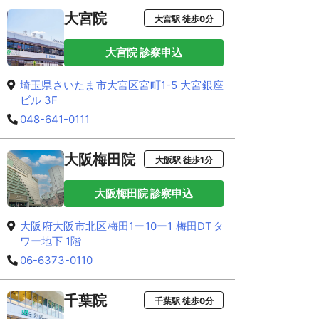
大宮院
大宮駅 徒歩0分
大宮院 診察申込
埼玉県さいたま市大宮区宮町1-5 大宮銀座
ビル 3F
048-641-0111
大阪梅田院
大阪駅 徒歩1分
大阪梅田院 診察申込
大阪府大阪市北区梅田1ー10ー1 梅田DTタ
ワー地下 1階
06-6373-0110
千葉院
千葉駅 徒歩0分