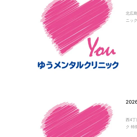
北広
ニック 
20
西4
ク 特徴