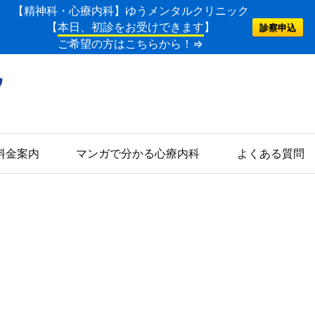
【精神科・心療内科】ゆうメンタルクリニック
【
本日、初診をお受けできます
】
診察申込
ご希望の方はこちらから！⇒
料金案内
マンガで分かる心療内科
よくある質問