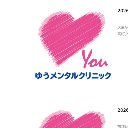
20
大麻
高町ク
20
苗穂