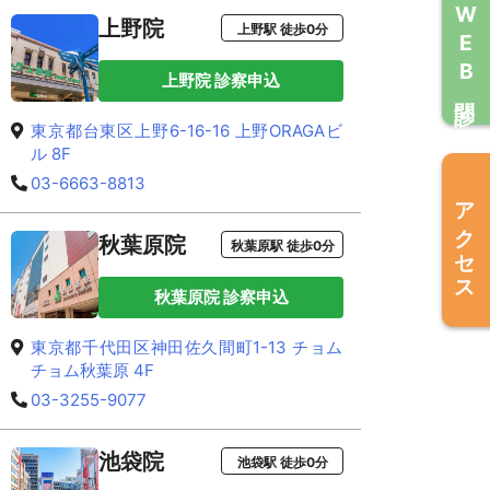
WEB問診
上野院
上野駅 徒歩0分
上野院 診察申込
東京都台東区上野6-16-16 上野ORAGAビ
ル 8F
03-6663-8813
アクセス
秋葉原院
秋葉原駅 徒歩0分
秋葉原院 診察申込
東京都千代田区神田佐久間町1-13 チョム
チョム秋葉原 4F
03-3255-9077
池袋院
池袋駅 徒歩0分