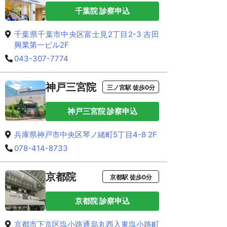
千葉院 診察申込
千葉県千葉市中央区富士見2丁目2-3 吉田
興業第一ビル2F
043-307-7774
神戸三宮院
三ノ宮駅 徒歩0分
神戸三宮院 診察申込
兵庫県神戸市中央区琴ノ緒町5丁目4-8 2F
078-414-8733
京都院
京都駅 徒歩0分
京都院 診察申込
京都市下京区塩小路通烏丸西入東塩小路町