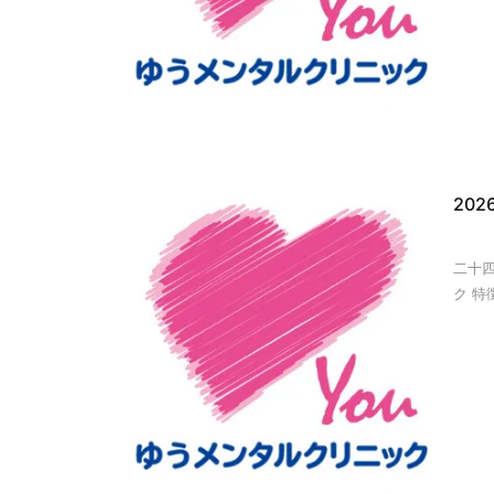
20
二十
ク 特