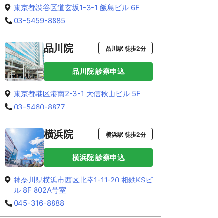
東京都渋谷区道玄坂1-3-1 飯島ビル 6F
03-5459-8885
品川院
品川駅 徒歩2分
品川院 診察申込
東京都港区港南2-3-1 大信秋山ビル 5F
03-5460-8877
横浜院
横浜駅 徒歩2分
横浜院 診察申込
神奈川県横浜市西区北幸1-11-20 相鉄KSビ
ル 8F 802A号室
045-316-8888