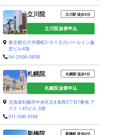
立川院
立川駅 徒歩3分
立川院 診察申込
東京都立川市曙町2-3-1 立川パールイン藤
堂ビル4階
04-2506-0808
札幌院
札幌駅 徒歩1分
札幌院 診察申込
北海道札幌市中央区北4条西5丁目1番地 ア
スティ45ビル 3階
011-596-6166
新橋院
新橋駅 徒歩0分