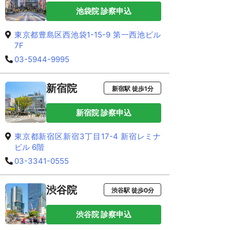
池袋院 診察申込
東京都豊島区西池袋1-15-9 第一西池ビル
7F
03-5944-9995
新宿院
新宿駅 徒歩1分
新宿院 診察申込
東京都新宿区新宿3丁目17-4 新宿レミナ
ビル 6階
03-3341-0555
渋谷院
渋谷駅 徒歩0分
渋谷院 診察申込