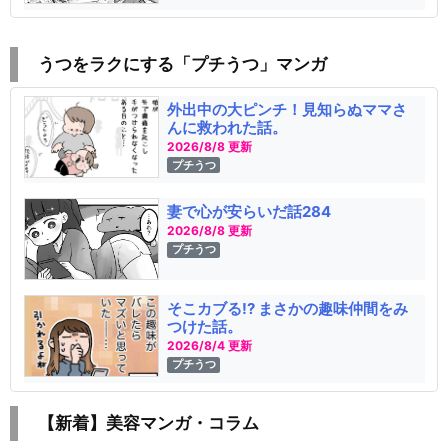
うつをラクにする「プチうつ」マンガ
外出中の大ピンチ！見知らぬママさ
んに救われた話。
2026/8/8 更新
プチうつ
妻で心が安らいだ話284
2026/8/8 更新
プチうつ
そこカブる!? まさかの趣味仲間をみ
つけた話。
2026/8/4 更新
プチうつ
【新着】美容マンガ・コラム