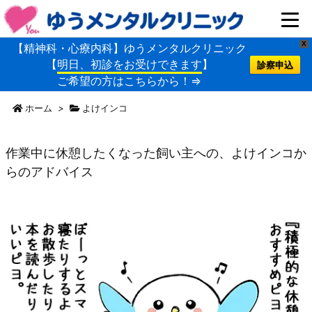
X
【精神科・心療内科】ゆうメンタルクリニック
【
明日、初診をお受けできます
】
診察申込
ご希望の方はこちらから！⇒
ホーム
>
よけインコ
作業中に休憩したくなった飼い主への、よけインコか
らのアドバイス