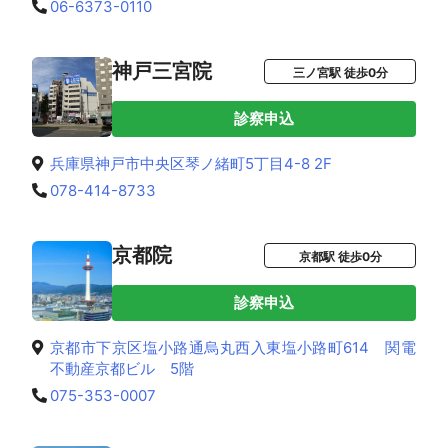
06-6373-0110
神戸三宮院
三ノ宮駅 徒歩0分
診察申込
兵庫県神戸市中央区琴ノ緒町5丁目4-8 2F
078-414-8733
京都院
京都駅 徒歩0分
診察申込
京都市下京区塩小路通烏丸西入東塩小路町614 関電
不動産京都ビル 5階
075-353-0007