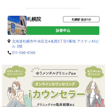
札幌院
札幌駅 徒歩1分
診察申込
北海道札幌市中央区北4条西5丁目1番地 アスティ45ビ
ル 3階
011-596-6166