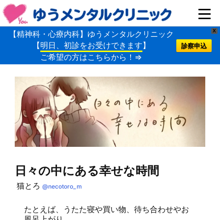
X
【精神科・心療内科】ゆうメンタルクリニック
【
明日、初診をお受けできます
】
診察申込
ご希望の方はこちらから！⇒
日々の中にある幸せな時間
猫とろ
@necotoro_m
たとえば、うたた寝や買い物、待ち合わせやお
風呂上がり。