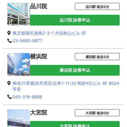
品川院
品川駅 徒歩2分
品川院 診察申込
東京都港区港南2-3-1 大信秋山ビル 5F
03-5460-8877
横浜院
横浜駅 徒歩2分
横浜院 診察申込
神奈川県横浜市西区北幸1-11-20 相鉄KSビル 8F 802A
号室
045-316-8888
大宮院
大宮駅 徒歩0分
大宮院 診察申込