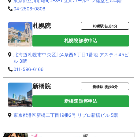
東京都立川市曙町2-3-1 立川パールイン藤堂ビル4階
04-2506-0808
札幌院
札幌駅 徒歩1分
札幌院 診察申込
北海道札幌市中央区北4条西5丁目1番地 アスティ45ビ
ル 3階
011-596-6166
新橋院
新橋駅 徒歩0分
新橋院 診察申込
東京都港区新橋二丁目19番2号 リプロ新橋ビル 5階