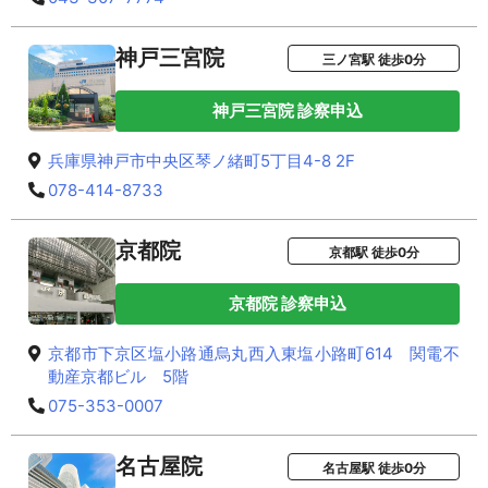
神戸三宮院
三ノ宮駅 徒歩0分
神戸三宮院 診察申込
兵庫県神戸市中央区琴ノ緒町5丁目4-8 2F
078-414-8733
京都院
京都駅 徒歩0分
京都院 診察申込
京都市下京区塩小路通烏丸西入東塩小路町614 関電不
動産京都ビル 5階
075-353-0007
名古屋院
名古屋駅 徒歩0分