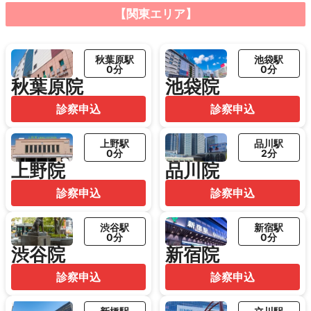
【関東エリア】
秋葉原駅
池袋駅
0分
0分
秋葉原院
池袋院
診察申込
診察申込
上野駅
品川駅
0分
2分
上野院
品川院
診察申込
診察申込
渋谷駅
新宿駅
0分
0分
渋谷院
新宿院
診察申込
診察申込