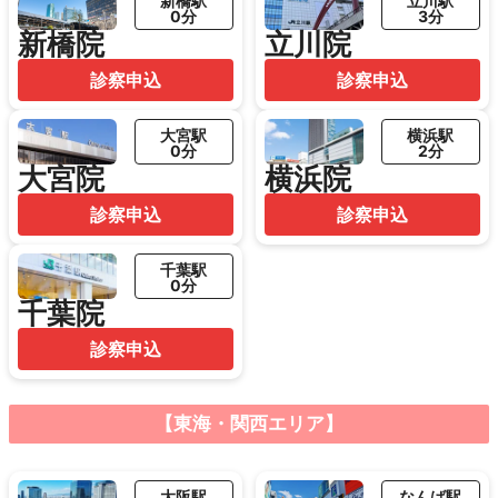
新橋駅
立川駅
0分
3分
新橋院
立川院
診察申込
診察申込
大宮駅
横浜駅
0分
2分
大宮院
横浜院
診察申込
診察申込
千葉駅
0分
千葉院
診察申込
【東海・関西エリア】
大阪駅
なんば駅