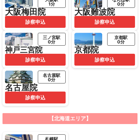
1分
0分
大阪梅田院
大阪難波院
診察申込
診察申込
三ノ宮駅
京都駅
0分
0分
京都院
神戸三宮院
診察申込
診察申込
名古屋駅
0分
名古屋院
診察申込
【北海道エリア】
札幌駅