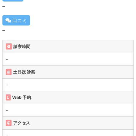
–
口コミ
–
診察時間
–
土日祝 診察
–
Web 予約
–
アクセス
–