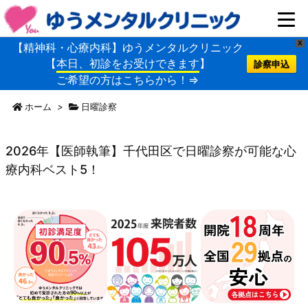
X
【精神科・心療内科】ゆうメンタルクリニック
【
本日、初診をお受けできます
】
診察申込
ご希望の方はこちらから！⇒
ホーム
>
日曜診察
2026年【医師執筆】千代田区で日曜診察が可能な心
療内科ベスト5！