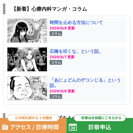
【新着】心療内科マンガ・コラム
時間を止める方法について
2026/8/8 更新
コラム
石橋を叩くな、という話。
2026/8/7 更新
コラム
「あにょどんのデコンじる」という
話。
2026/8/6 更新
コラム
うつをラクにする「プチうつ」マンガ
外出中の大ピンチ！見知らぬママさ