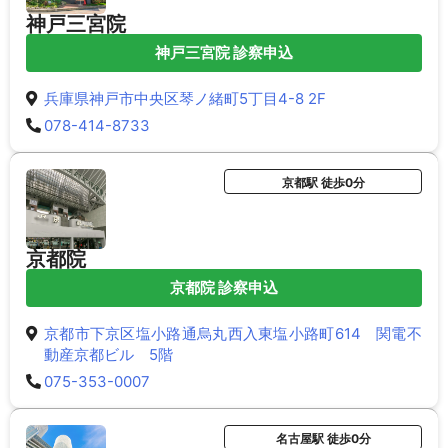
神戸三宮院
神戸三宮院 診察申込
兵庫県神戸市中央区琴ノ緒町5丁目4-8 2F
078-414-8733
京都駅 徒歩0分
京都院
京都院 診察申込
京都市下京区塩小路通烏丸西入東塩小路町614 関電不
動産京都ビル 5階
075-353-0007
名古屋駅 徒歩0分