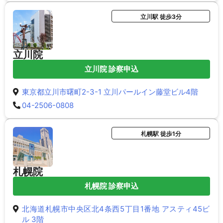
立川駅 徒歩3分
立川院
立川院 診察申込
東京都立川市曙町2-3-1 立川パールイン藤堂ビル4階
04-2506-0808
札幌駅 徒歩1分
札幌院
札幌院 診察申込
北海道札幌市中央区北4条西5丁目1番地 アスティ45ビ
ル 3階