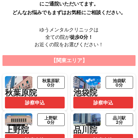
にご通院いただいてます。
どんなお悩みでもまずはお気軽にご相談ください。
ゆうメンタルクリニックは
全ての院が
徒歩0分！
お近くの院をお選びください！
【関東エリア】
秋葉原駅
池袋駅
0分
0分
秋葉原院
池袋院
診察申込
診察申込
上野駅
品川駅
0分
2分
上野院
品川院