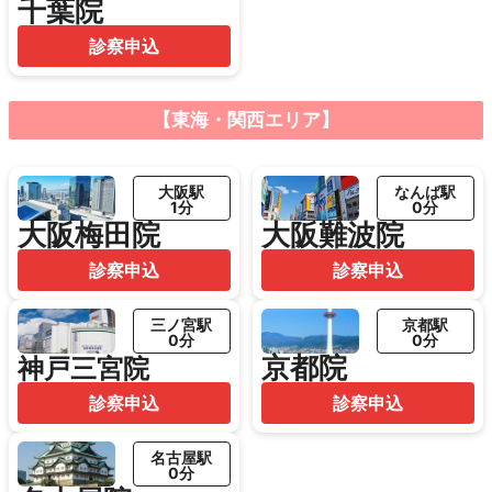
千葉院
診察申込
【東海・関西エリア】
大阪駅
なんば駅
1分
0分
大阪梅田院
大阪難波院
診察申込
診察申込
三ノ宮駅
京都駅
0分
0分
京都院
神戸三宮院
診察申込
診察申込
名古屋駅
0分