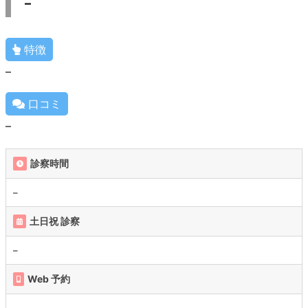
–
特徴
–
口コミ
–
診察時間
–
土日祝 診察
–
Web 予約
–