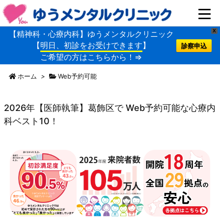
X
【精神科・心療内科】ゆうメンタルクリニック
【
明日、初診をお受けできます
】
診察申込
ご希望の方はこちらから！⇒
ホーム
>
Web予約可能
2026年【医師執筆】葛飾区で Web予約可能な心療内
科ベスト10！