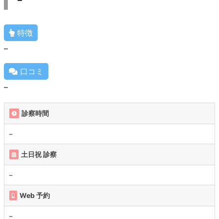
特徴
–
口コミ
–
診察時間
–
土日祝 診察
–
Web 予約
–