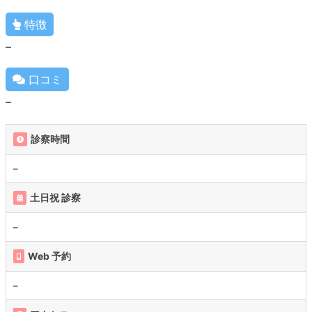
特徴
–
口コミ
–
診察時間
–
土日祝 診察
–
Web 予約
–