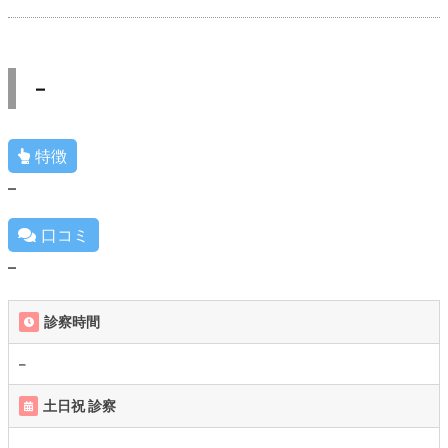
–
特徴
–
口コミ
–
診察時間
–
土日祝 診察
–