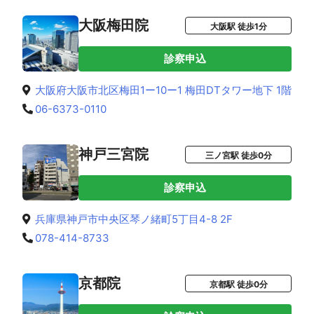
大阪梅田院
大阪駅 徒歩1分
診察申込
大阪府大阪市北区梅田1ー10ー1 梅田DTタワー地下 1階
06-6373-0110
神戸三宮院
三ノ宮駅 徒歩0分
診察申込
兵庫県神戸市中央区琴ノ緒町5丁目4-8 2F
078-414-8733
京都院
京都駅 徒歩0分