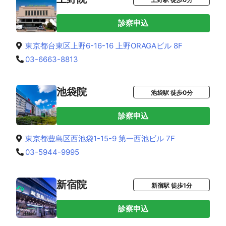
診察申込
東京都台東区上野6-16-16 上野ORAGAビル 8F
03-6663-8813
池袋院
池袋駅 徒歩0分
診察申込
東京都豊島区西池袋1-15-9 第一西池ビル 7F
03-5944-9995
新宿院
新宿駅 徒歩1分
診察申込