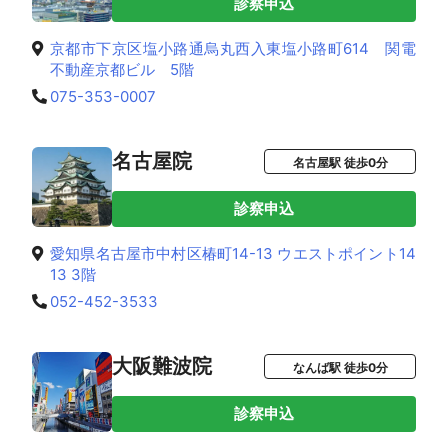
診察申込
京都市下京区塩小路通烏丸西入東塩小路町614 関電
不動産京都ビル 5階
075-353-0007
名古屋院
名古屋駅 徒歩0分
診察申込
愛知県名古屋市中村区椿町14-13 ウエストポイント14
13 3階
052-452-3533
大阪難波院
なんば駅 徒歩0分
診察申込