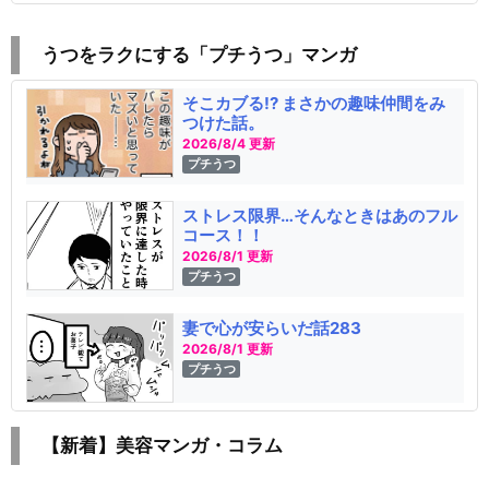
うつをラクにする「プチうつ」マンガ
そこカブる!? まさかの趣味仲間をみ
つけた話。
2026/8/4 更新
プチうつ
ストレス限界…そんなときはあのフル
コース！！
2026/8/1 更新
プチうつ
妻で心が安らいだ話283
2026/8/1 更新
プチうつ
【新着】美容マンガ・コラム