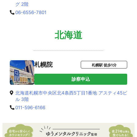
グ 2階
06-6556-7801
北海道
札幌院
札幌駅 徒歩1分
診察申込
北海道札幌市中央区北4条西5丁目1番地 アスティ45ビ
ル 3階
011-596-6166