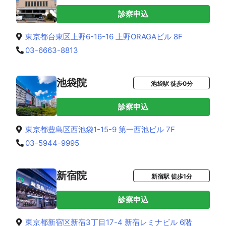
診察申込
東京都台東区上野6-16-16 上野ORAGAビル 8F
03-6663-8813
池袋院
池袋駅 徒歩0分
診察申込
東京都豊島区西池袋1-15-9 第一西池ビル 7F
03-5944-9995
新宿院
新宿駅 徒歩1分
診察申込
東京都新宿区新宿3丁目17-4 新宿レミナビル 6階