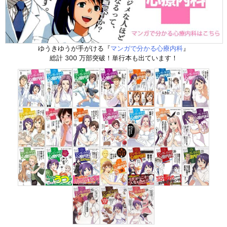
ゆうきゆうが手がける『
マンガで分かる心療内科
』
総計 300 万部突破！単行本も出ています！