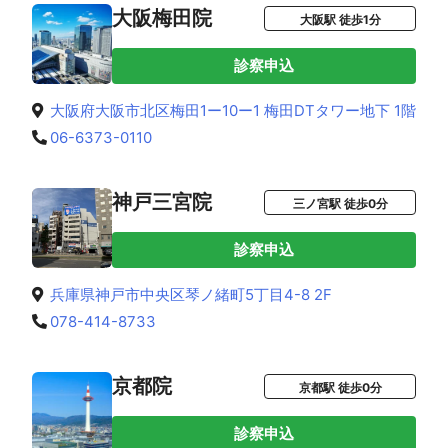
大阪梅田院
大阪駅 徒歩1分
診察申込
大阪府大阪市北区梅田1ー10ー1 梅田DTタワー地下 1階
06-6373-0110
神戸三宮院
三ノ宮駅 徒歩0分
診察申込
兵庫県神戸市中央区琴ノ緒町5丁目4-8 2F
078-414-8733
京都院
京都駅 徒歩0分
診察申込