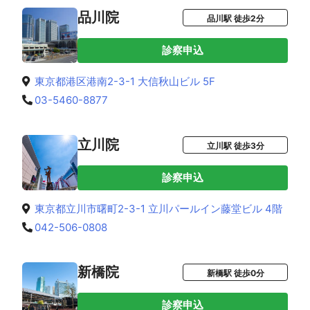
品川院
品川駅 徒歩2分
診察申込
東京都港区港南2-3-1 大信秋山ビル 5F
03-5460-8877
立川院
立川駅 徒歩3分
診察申込
東京都立川市曙町2-3-1 立川パールイン藤堂ビル 4階
042-506-0808
新橋院
新橋駅 徒歩0分
診察申込