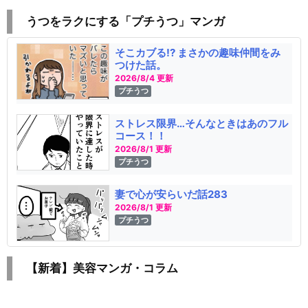
うつをラクにする「プチうつ」マンガ
そこカブる!? まさかの趣味仲間をみ
つけた話。
2026/8/4 更新
プチうつ
ストレス限界…そんなときはあのフル
コース！！
2026/8/1 更新
プチうつ
妻で心が安らいだ話283
2026/8/1 更新
プチうつ
【新着】美容マンガ・コラム