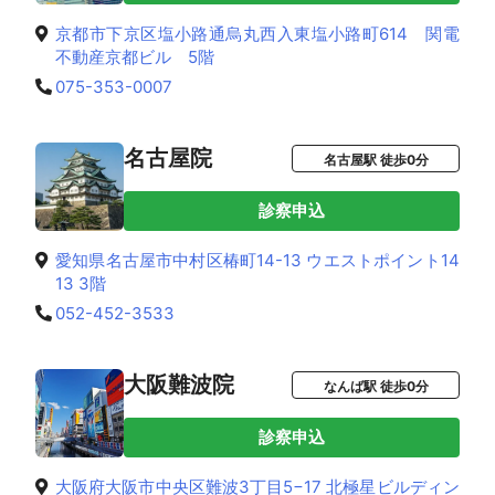
京都市下京区塩小路通烏丸西入東塩小路町614 関電
不動産京都ビル 5階
075-353-0007
名古屋院
名古屋駅 徒歩0分
診察申込
愛知県名古屋市中村区椿町14-13 ウエストポイント14
13 3階
052-452-3533
大阪難波院
なんば駅 徒歩0分
診察申込
大阪府大阪市中央区難波3丁目5−17 北極星ビルディン